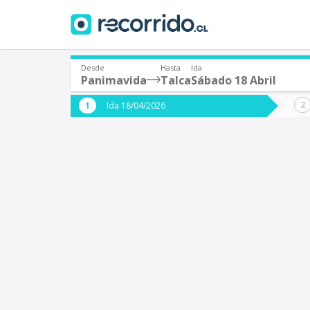
Desde
Hasta
Ida
Panimavida
Talca
Sábado 18 Abril
¿De dónde partes?
¿A dón
Ida 18/04/2026
*
*
Panimavida
T
Origen
Destino