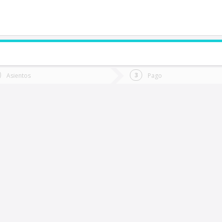
de quieres ir?
Ida
Vuelta
Asientos
Pago
*
Fec
alca
Fecha
de
de
Vuel
Ida