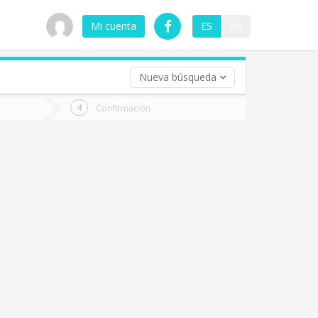
Mi cuenta
ES
EN
Nueva búsqueda
 (opcional)
Confirmación
ha
ta