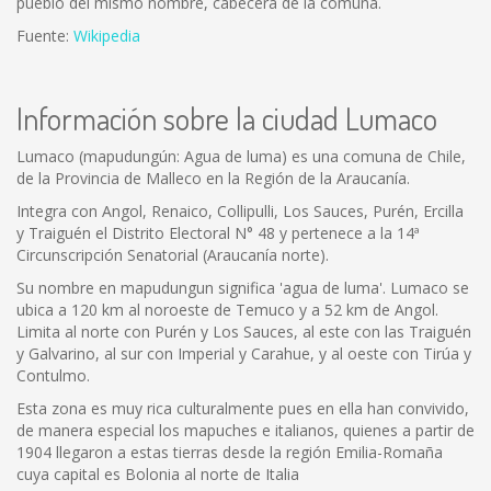
pueblo del mismo nombre, cabecera de la comuna.
Fuente:
Wikipedia
Información sobre la ciudad Lumaco
Lumaco (mapudungún: Agua de luma) es una comuna de Chile,
de la Provincia de Malleco en la Región de la Araucanía.
Integra con Angol, Renaico, Collipulli, Los Sauces, Purén, Ercilla
y Traiguén el Distrito Electoral N° 48 y pertenece a la 14ª
Circunscripción Senatorial (Araucanía norte).
Su nombre en mapudungun significa 'agua de luma'. Lumaco se
ubica a 120 km al noroeste de Temuco y a 52 km de Angol.
Limita al norte con Purén y Los Sauces, al este con las Traiguén
y Galvarino, al sur con Imperial y Carahue, y al oeste con Tirúa y
Contulmo.
Esta zona es muy rica culturalmente pues en ella han convivido,
de manera especial los mapuches e italianos, quienes a partir de
1904 llegaron a estas tierras desde la región Emilia-Romaña
cuya capital es Bolonia al norte de Italia