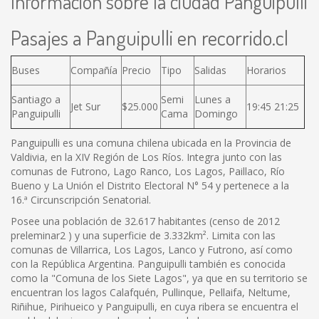
Información sobre la ciudad Panguipulli
Pasajes a Panguipulli en recorrido.cl
Buses
Compañía
Precio
Tipo
Salidas
Horarios
Santiago a
Semi
Lunes a
Jet Sur
$25.000
19:45 21:25
Panguipulli
Cama
Domingo
Panguipulli es una comuna chilena ubicada en la Provincia de
Valdivia, en la XIV Región de Los Ríos. Integra junto con las
comunas de Futrono, Lago Ranco, Los Lagos, Paillaco, Río
Bueno y La Unión el Distrito Electoral N° 54 y pertenece a la
16.ª Circunscripción Senatorial.
Posee una población de 32.617 habitantes (censo de 2012
preleminar2 ) y una superficie de 3.332km². Limita con las
comunas de Villarrica, Los Lagos, Lanco y Futrono, así como
con la República Argentina. Panguipulli también es conocida
como la "Comuna de los Siete Lagos", ya que en su territorio se
encuentran los lagos Calafquén, Pullinque, Pellaifa, Neltume,
Riñihue, Pirihueico y Panguipulli, en cuya ribera se encuentra el