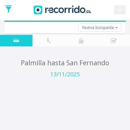
Fecha
de
en
Vuelta (opcional)
Ida
Fecha
de
Nueva búsqueda
Vuelta
Palmilla hasta San Fernando
13/11/2025