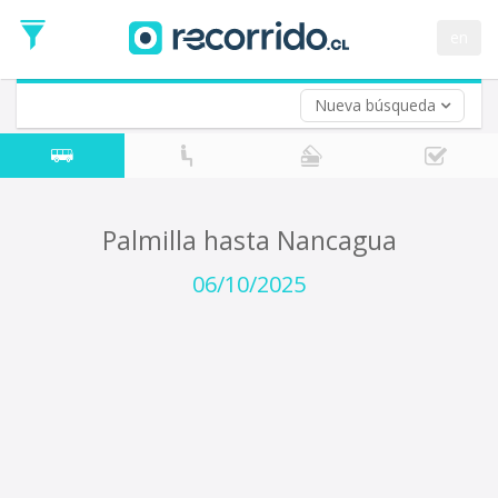
Fecha
de
en
Vuelta (opcional)
Ida
Fecha
de
Nueva búsqueda
Vuelta
Palmilla hasta Nancagua
06/10/2025