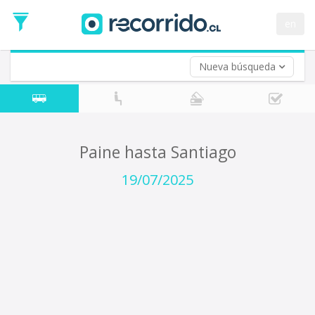
Fecha
de
en
Vuelta (opcional)
Ida
Fecha
de
Nueva búsqueda
Vuelta
Paine hasta Santiago
19/07/2025