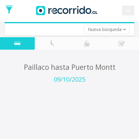
Fecha
de
en
Vuelta (opcional)
Ida
Fecha
de
Nueva búsqueda
Vuelta
Paillaco hasta Puerto Montt
09/10/2025