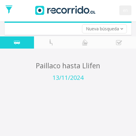
Fecha
de
en
Vuelta (opcional)
Ida
Fecha
de
Nueva búsqueda
Vuelta
Paillaco hasta Llifen
13/11/2024