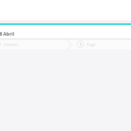
 Abril
de quieres ir?
Ida
Vuelta
Asientos
Pago
*
Fec
an Fernando
Fecha
de
de
Vuel
Ida