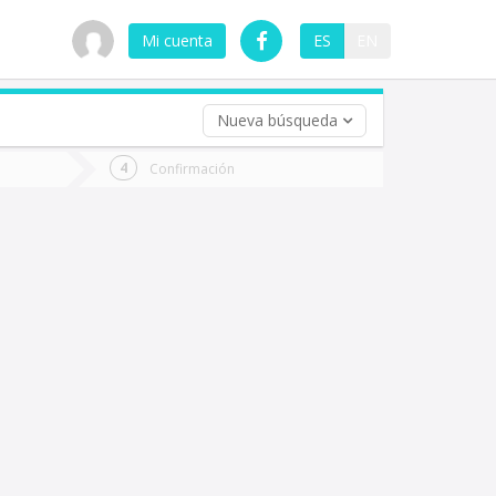
Mi cuenta
ES
EN
Nueva búsqueda
 (opcional)
Confirmación
ha
ta