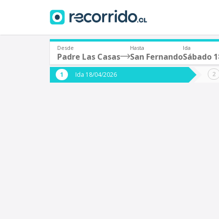
Desde
Hasta
Ida
Padre Las Casas
San Fernando
Sábado 18
¿De dónde partes?
¿A dón
Ida 18/04/2026
*
*
Padre Las Casas
S
Origen
Destino