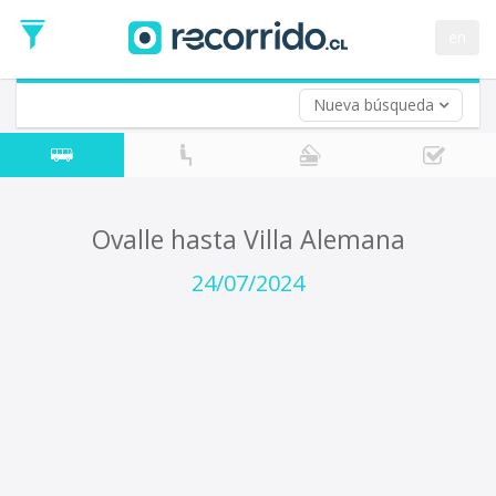
Fecha
de
en
Vuelta (opcional)
Ida
Fecha
de
Nueva búsqueda
Vuelta
Ovalle hasta Villa Alemana
24/07/2024