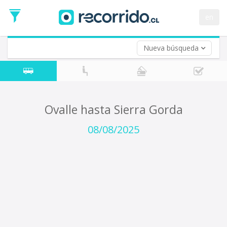
Fecha
de
en
Vuelta (opcional)
Ida
Fecha
de
Nueva búsqueda
Vuelta
Ovalle hasta Sierra Gorda
08/08/2025