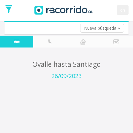
Fecha
de
en
Vuelta (opcional)
Ida
Fecha
de
Nueva búsqueda
Vuelta
Ovalle hasta Santiago
26/09/2023