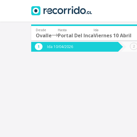
Desde
Hasta
Ida
Ovalle
Portal Del Inca
Viernes 10 Abril
¿De dónde partes?
¿A dón
Ida 10/04/2026
*
*
Ovalle
P
Origen
Destino