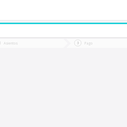
de quieres ir?
Ida
Vuelta
Asientos
Pago
*
Fec
ortal Del Inca
Fecha
de
de
Vuel
Ida