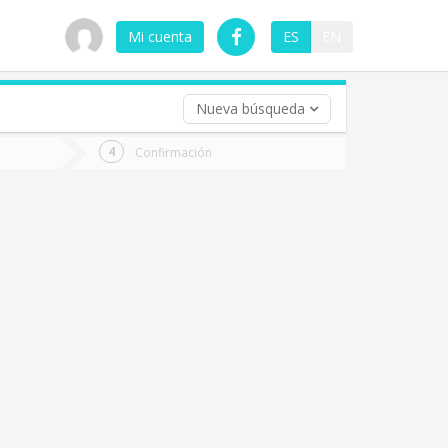
Mi cuenta
ES
EN
Nueva búsqueda
 (opcional)
Confirmación
ha
ta