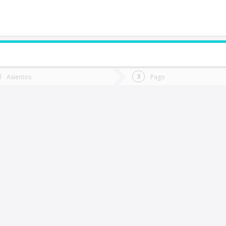
de quieres ir?
Ida
Vuelta
Asientos
Pago
*
Fec
os Vilos
Fecha
de
de
Vuel
Ida