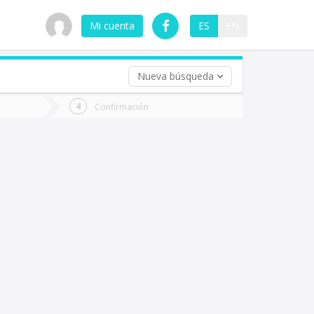
Mi cuenta
ES
EN
Nueva búsqueda
 (opcional)
Confirmación
ha
ta