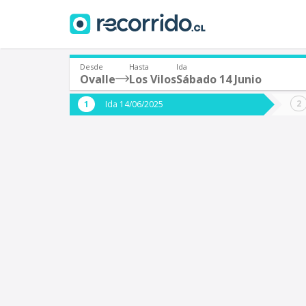
Desde
Hasta
Ida
Ovalle
Los Vilos
Sábado 14 Junio
¿De dónde partes?
¿A dón
Ida 14/06/2025
*
*
Ovalle
L
Origen
Destino