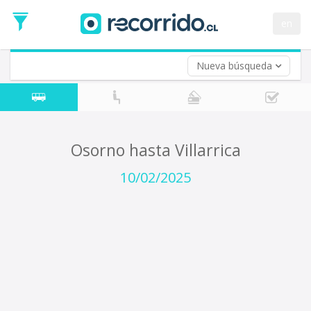
Fecha
de
en
Vuelta (opcional)
Ida
Fecha
de
Nueva búsqueda
Vuelta
Osorno hasta Villarrica
10/02/2025