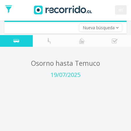
Fecha
de
en
Vuelta (opcional)
Ida
Fecha
de
Nueva búsqueda
Vuelta
Osorno hasta Temuco
19/07/2025