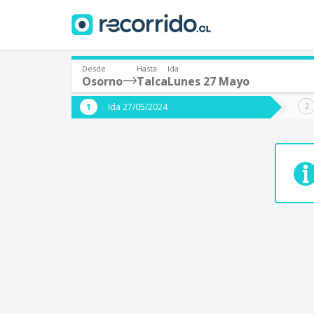
Desde
Hasta
Ida
Osorno
Talca
Lunes 27 Mayo
¿De dónde partes?
¿A dón
Ida 27/05/2024
*
*
Osorno
T
Origen
Destino