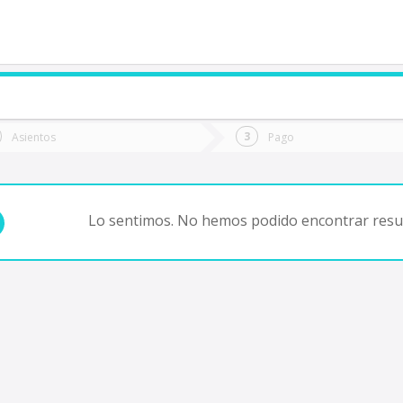
de quieres ir?
Ida
Vuelta
Asientos
Pago
*
Fec
alca
Fecha
de
de
Vuel
Ida
Lo sentimos. No hemos podido encontrar resul