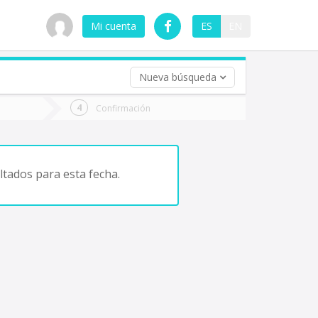
Mi cuenta
ES
EN
Nueva búsqueda
 (opcional)
Confirmación
ha
ta
tados para esta fecha.