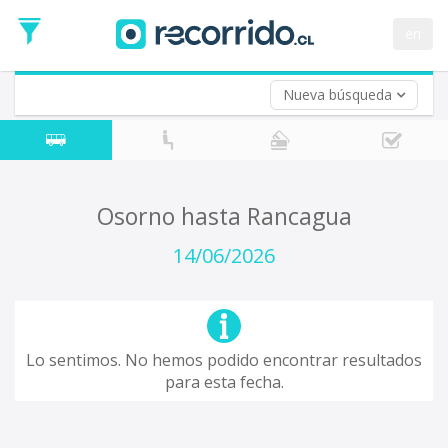
Fecha
de
en
Vuelta (opcional)
Ida
Fecha
de
Nueva búsqueda
Vuelta
Osorno hasta Rancagua
14/06/2026
Lo sentimos. No hemos podido encontrar resultados
para esta fecha.