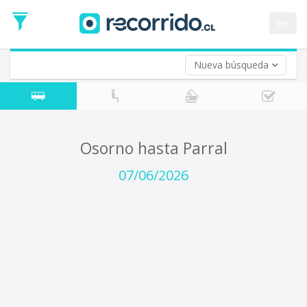
Fecha
de
en
Vuelta (opcional)
Ida
Fecha
de
Nueva búsqueda
Vuelta
Osorno hasta Parral
07/06/2026