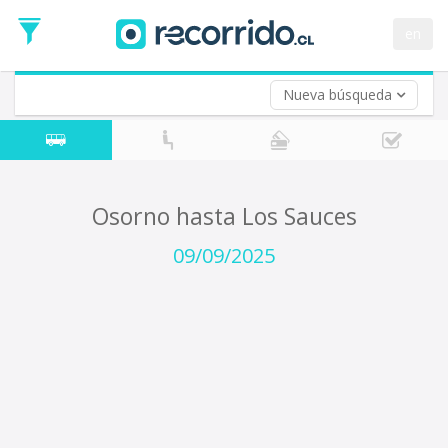
Fecha
de
en
Vuelta (opcional)
Ida
Fecha
de
Nueva búsqueda
Vuelta
Osorno hasta Los Sauces
09/09/2025