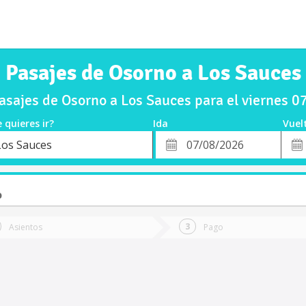
Pasajes de Osorno a Los Sauces
sajes de Osorno a Los Sauces para el viernes 
 quieres ir?
Ida
Vuel
*
Fech
Los Sauces
o
Fecha
de
de
Vuel
Ida
o
Asientos
Pago