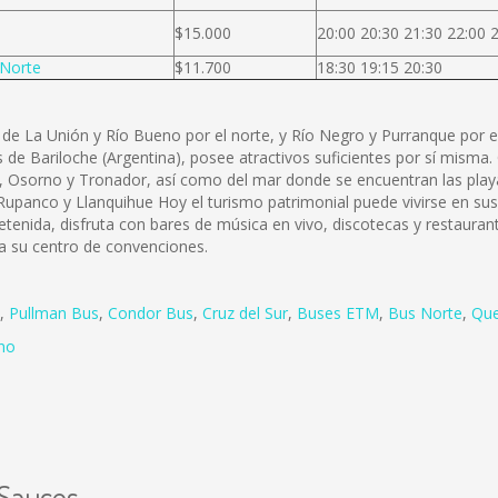
$15.000
20:00 20:30 21:30 22:00 
Norte
$11.700
18:30 19:15 20:30
de La Unión y Río Bueno por el norte, y Río Negro y Purranque por el
de Bariloche (Argentina), posee atractivos suficientes por sí misma. O
do, Osorno y Tronador, así como del mar donde se encuentran las pl
upanco y Llanquihue Hoy el turismo patrimonial puede vivirse en sus 
tenida, disfruta con bares de música en vivo, discotecas y restaura
 a su centro de convenciones.
,
Pullman Bus
,
Condor Bus
,
Cruz del Sur
,
Buses ETM
,
Bus Norte
,
Que
no
 Sauces