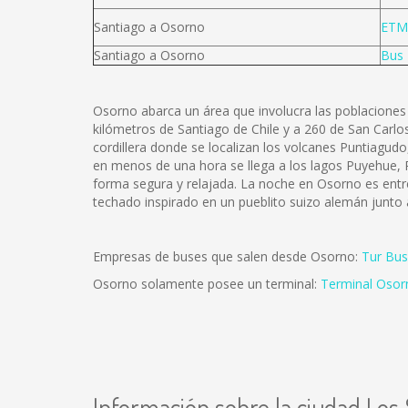
Santiago a Osorno
ETM
Santiago a Osorno
Bus 
Osorno abarca un área que involucra las poblaciones 
kilómetros de Santiago de Chile y a 260 de San Carlos 
cordillera donde se localizan los volcanes Puntiagu
en menos de una hora se llega a los lagos Puyehue, R
forma segura y relajada. La noche en Osorno es entre
techado inspirado en un pueblito suizo alemán junto
Empresas de buses que salen desde Osorno:
Tur Bus
Osorno solamente posee un terminal:
Terminal Osor
Información sobre la ciudad Los