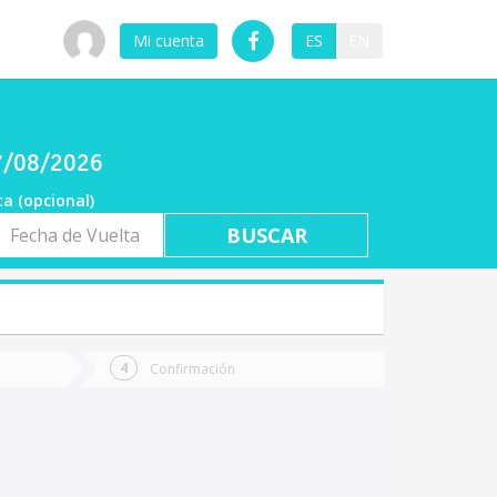
Mi cuenta
ES
EN
07/08/2026
ta (opcional)
a
ta
Confirmación