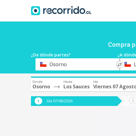
Compra pa
¿De dónde partes?
¿A dónde
*
*
Osorno
Origen
Destin
Desde
Hasta
Ida
Osorno
Los Sauces
Viernes 07 Agost
Ida 07/08/2026