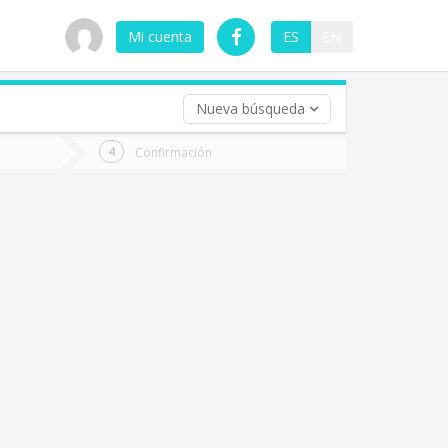
Mi cuenta
ES
EN
Nueva búsqueda
 (opcional)
Confirmación
ha
ta