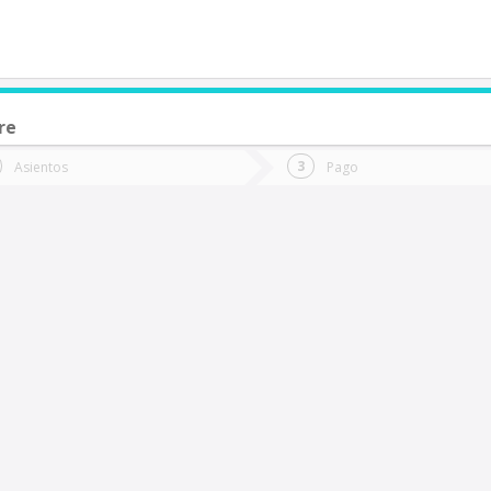
re
de quieres ir?
Ida
Vuelta
Asientos
Pago
*
Fec
lanquihue
Fecha
de
de
Vuel
Ida