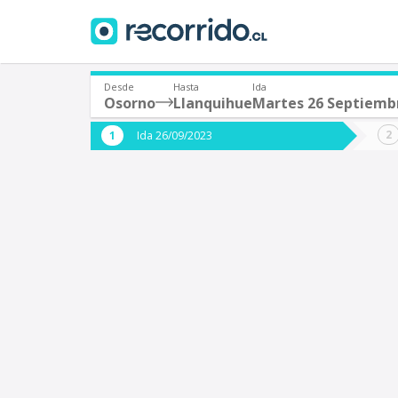
Desde
Hasta
Ida
Osorno
Llanquihue
Martes 26 Septiemb
¿De dónde partes?
¿A dón
Ida 26/09/2023
*
*
Osorno
L
Origen
Destino