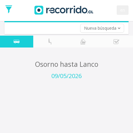
Fecha
de
en
Vuelta (opcional)
Ida
Fecha
de
Nueva búsqueda
Vuelta
Osorno hasta Lanco
09/05/2026