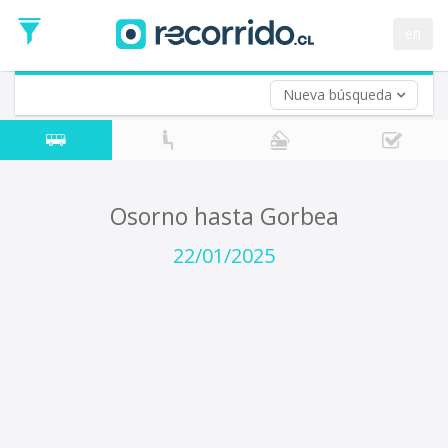
Fecha
de
en
Vuelta (opcional)
Ida
Fecha
de
Nueva búsqueda
Vuelta
Osorno hasta Gorbea
22/01/2025