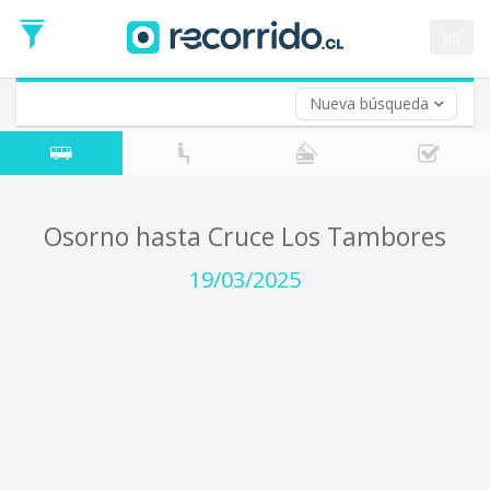
Fecha
de
en
Vuelta (opcional)
Ida
Fecha
de
Nueva búsqueda
Vuelta
Osorno hasta Cruce Los Tambores
19/03/2025