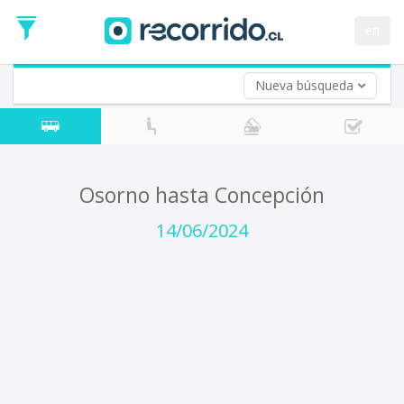
Fecha
de
en
Vuelta (opcional)
Ida
Fecha
de
Nueva búsqueda
Vuelta
Osorno hasta Concepción
14/06/2024