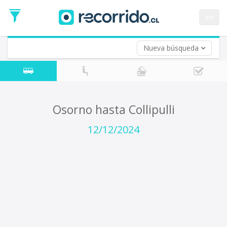
Fecha
de
en
Vuelta (opcional)
Ida
Fecha
de
Nueva búsqueda
Vuelta
Osorno hasta Collipulli
12/12/2024