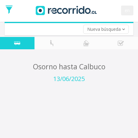
Fecha
de
en
Vuelta (opcional)
Ida
Fecha
de
Nueva búsqueda
Vuelta
Osorno hasta Calbuco
13/06/2025