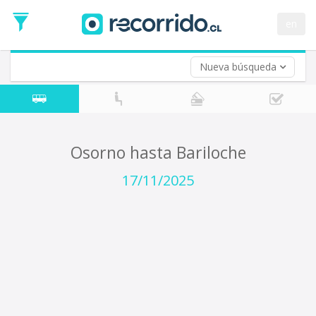
Fecha
de
en
Vuelta (opcional)
Ida
Fecha
de
Nueva búsqueda
Vuelta
Osorno hasta Bariloche
17/11/2025