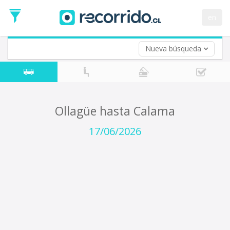
Fecha
de
en
Vuelta (opcional)
Ida
Fecha
de
Nueva búsqueda
Vuelta
Ollagüe hasta Calama
17/06/2026