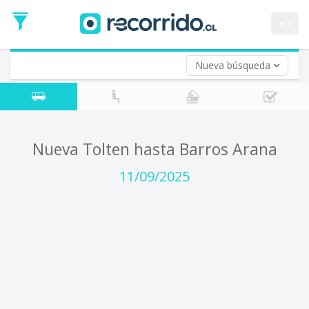
Fecha
de
en
Vuelta (opcional)
Ida
Fecha
de
Nueva búsqueda
Vuelta
Nueva Tolten hasta Barros Arana
11/09/2025