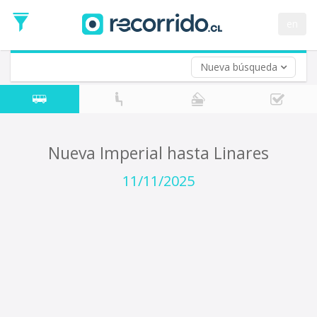
Fecha
de
en
Vuelta (opcional)
Ida
Fecha
de
Nueva búsqueda
Vuelta
Nueva Imperial hasta Linares
11/11/2025