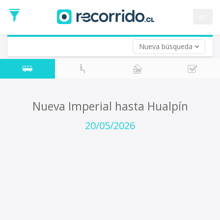
Fecha
de
en
Vuelta (opcional)
Ida
Fecha
de
Nueva búsqueda
Vuelta
Nueva Imperial hasta Hualpín
20/05/2026