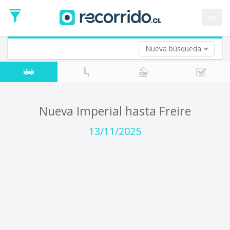
Fecha
de
en
Vuelta (opcional)
Ida
Fecha
de
Nueva búsqueda
Vuelta
Nueva Imperial hasta Freire
13/11/2025