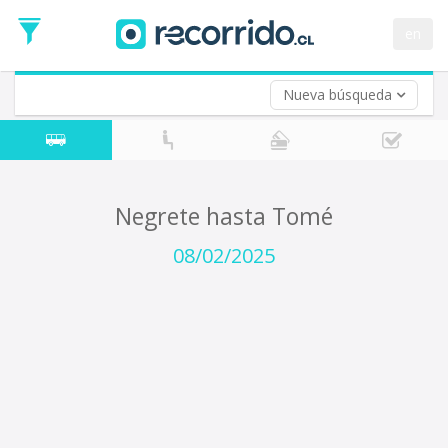
Fecha
de
en
Vuelta (opcional)
Ida
Fecha
de
Nueva búsqueda
Vuelta
Negrete hasta Tomé
08/02/2025