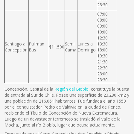
23:30
07:00
08:00
09:00
10:00
12:30
Santiago a
Pullman
Semi
Lunes a
13:30
$11.500
Concepción
Bus
Cama
Domingo
18:00
19:30
21:30
22:30
23:00
23:30
Concepción, Capital de la
Región del Biobío
, constituye la puerta
de entrada al Sur de Chile. Posee una superficie de 23.280 km2 y
una población de 216.061 habitantes. Fue fundada el año 1550
por el conquistador Pedro de Valdivia en la ciudad de Penco,
recibiendo el Título de Concepción de Nueva Extremadura.
Luego de un devastador terremoto se trasladó al valle de la
Mocha, junto al río Biobío, lugar que ocupa actualmente.
Enmarcada por el Cerro Caracol y los ríos Andalién y Biobío,