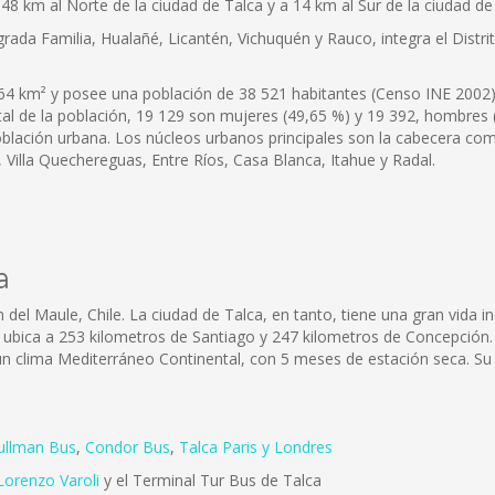
48 km al Norte de la ciudad de Talca y a 14 km al Sur de la ciudad de
da Familia, Hualañé, Licantén, Vichuquén y Rauco, integra el Distrito
4 km² y posee una población de 38 521 habitantes (Censo INE 2002), 
tal de la población, 19 129 son mujeres (49,65 %) y 19 392, hombres
población urbana. Los núcleos urbanos principales son la cabecera com
, Villa Quechereguas, Entre Ríos, Casa Blanca, Itahue y Radal.
a
 del Maule, Chile. La ciudad de Talca, en tanto, tiene una gran vida in
 ubica a 253 kilometros de Santiago y 247 kilometros de Concepción.
e un clima Mediterráneo Continental, con 5 meses de estación seca. Su
ullman Bus
,
Condor Bus
,
Talca Paris y Londres
Lorenzo Varoli
y el Terminal Tur Bus de Talca