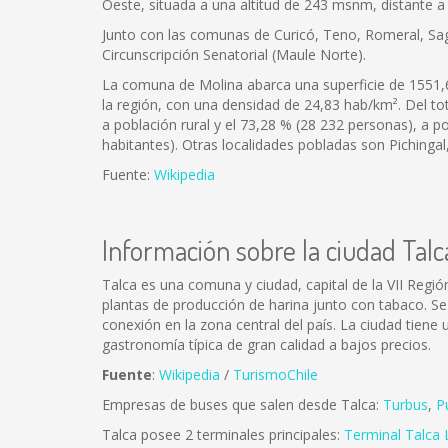
Oeste, situada a una altitud de 243 msnm, distante a 
Junto con las comunas de Curicó, Teno, Romeral, Sagra
Circunscripción Senatorial (Maule Norte).
La comuna de Molina abarca una superficie de 1551,6
la región, con una densidad de 24,83 hab/km². Del to
a población rural y el 73,28 % (28 232 personas), a 
habitantes). Otras localidades pobladas son Pichingal
Fuente:
Wikipedia
Información sobre la ciudad Talc
Talca es una comuna y ciudad, capital de la VII Región
plantas de producción de harina junto con tabaco. Se
conexión en la zona central del país. La ciudad tien
gastronomía típica de gran calidad a bajos precios.
Fuente
:
Wikipedia
/
TurismoChile
Empresas de buses que salen desde Talca:
Turbus
,
P
Talca posee 2 terminales principales:
Terminal Talca 