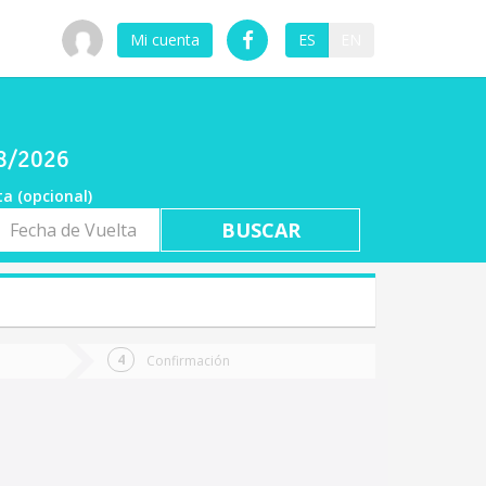
Mi cuenta
ES
EN
08/2026
ta (opcional)
a
ta
Confirmación