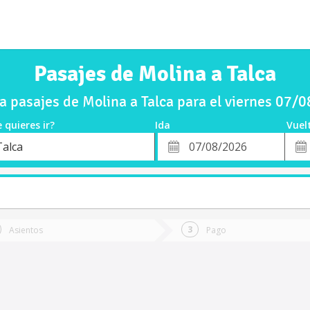
Pasajes de Molina a Talca
 pasajes de Molina a Talca para el viernes 07/
 quieres ir?
Ida
Vuel
*
Fech
Talca
o
Fecha
de
de
Vuel
Ida
Asientos
Pago