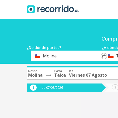
Compra
¿De dónde partes?
¿A dónde
*
*
Molina
Origen
Destin
Desde
Hasta
Ida
Molina
Talca
Viernes 07 Agosto
Ida 07/08/2026