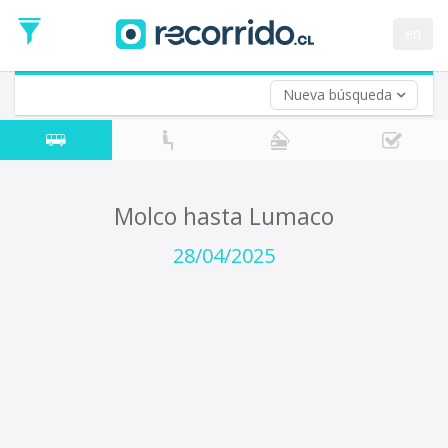
Fecha
de
en
Vuelta (opcional)
Ida
Fecha
de
Nueva búsqueda
Vuelta
Molco hasta Lumaco
28/04/2025