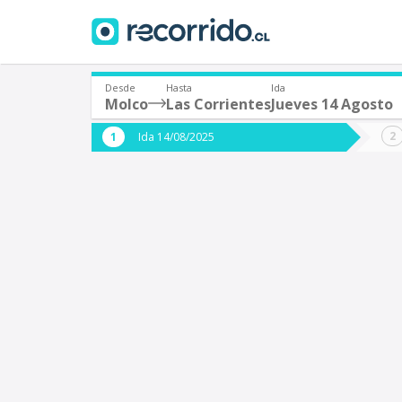
Desde
Hasta
Ida
Molco
Las Corrientes
Jueves 14 Agosto
¿De dónde partes?
¿A dón
Ida 14/08/2025
*
*
Molco
L
Origen
Destino