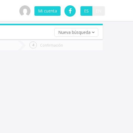
Mi cuenta
ES
EN
Nueva búsqueda
 (opcional)
Confirmación
ha
ta