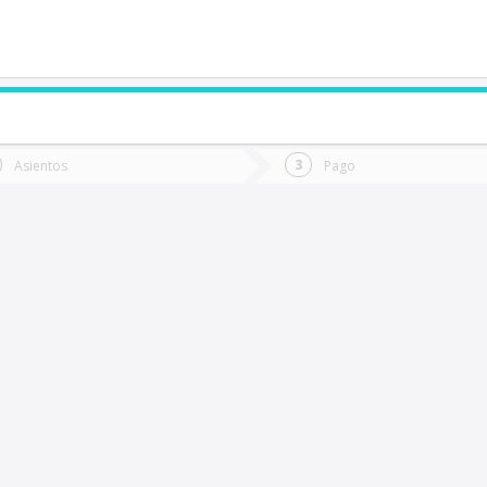
de quieres ir?
Ida
Vuelta
Asientos
Pago
*
Fec
as Corrientes
Fecha
de
de
Vuel
Ida