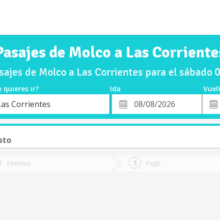
Pasajes de Molco a Las Corriente
ajes de Molco a Las Corrientes para el sábado
 quieres ir?
Ida
Vuel
*
Fech
Las Corrientes
o
Fecha
de
de
Vuel
Ida
sto
Asientos
Pago