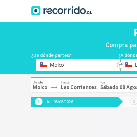
Compra pas
¿De dónde partes?
¿A dónde
*
*
Molco
Origen
Destin
Desde
Hasta
Ida
Molco
Las Corrientes
Sábado 08 Ago
Ida 08/08/2026