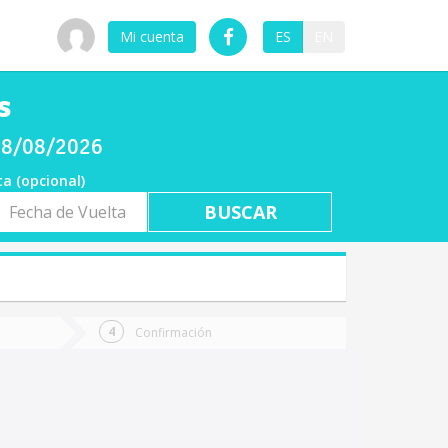
Mi cuenta
ES
EN
s
 08/08/2026
ta (opcional)
a
ta
Confirmación