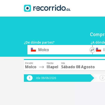
Compra
¿De dónde partes?
¿A dónde
*
*
Molco
I
Origen
Destin
Desde
Hasta
Ida
Molco
Illapel
Sábado 08 Agosto
Ida 08/08/2026