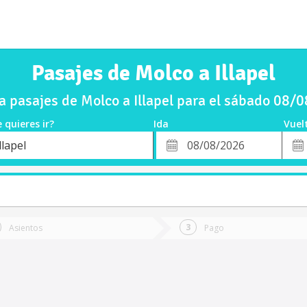
Pasajes de Molco a Illapel
 pasajes de Molco a Illapel para el sábado 08/
 quieres ir?
Ida
Vuel
*
Fech
llapel
o
Fecha
de
de
Vuel
Ida
Asientos
Pago