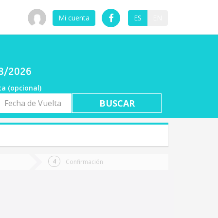
Mi cuenta
ES
EN
08/2026
ta (opcional)
a
ta
Confirmación