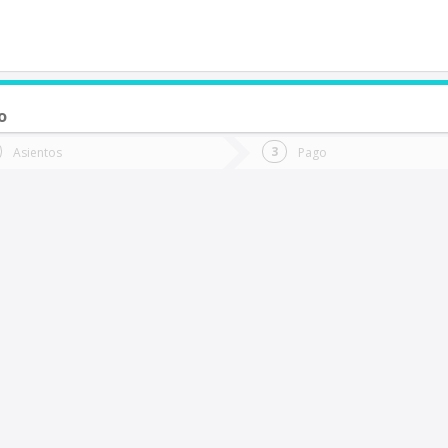
o
de quieres ir?
Ida
Vuelta
Asientos
Pago
*
Fec
Fecha
de
de
Vuel
Ida