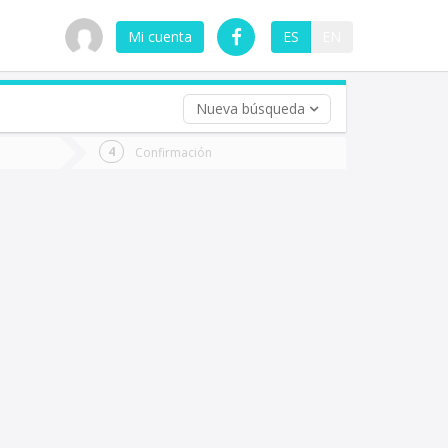
Mi cuenta
ES
EN
Nueva búsqueda
 (opcional)
Confirmación
ha
ta