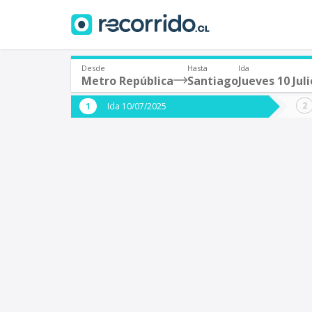
Desde
Hasta
Ida
Metro República
Santiago
Jueves 10 Juli
¿De dónde partes?
¿A dón
Ida 10/07/2025
*
*
Santiago
Origen
Destino