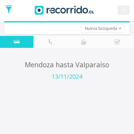
Fecha
de
en
Vuelta (opcional)
Ida
Fecha
de
Nueva búsqueda
Vuelta
Mendoza hasta Valparaíso
13/11/2024