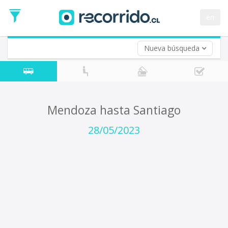
Fecha
de
en
Vuelta (opcional)
Ida
Fecha
de
Nueva búsqueda
Vuelta
Mendoza hasta Santiago
28/05/2023