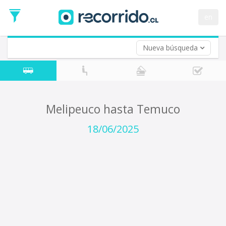
Fecha
de
en
Vuelta (opcional)
Ida
Fecha
de
Nueva búsqueda
Vuelta
Melipeuco hasta Temuco
18/06/2025