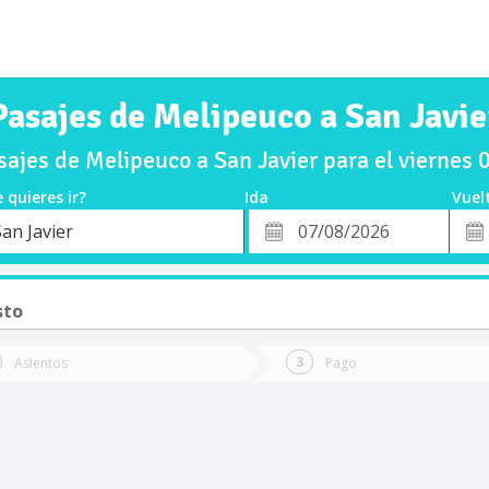
Pasajes de Melipeuco a San Javie
ajes de Melipeuco a San Javier para el viernes
 quieres ir?
Ida
Vuel
*
Fech
an Javier
o
Fecha
de
de
Vuel
Ida
sto
Asientos
Pago