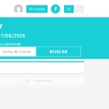
Mi cuenta
ES
EN
r
 07/08/2026
ta (opcional)
a
ta
Confirmación