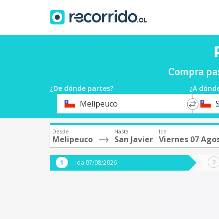
Compra pas
¿De dónde partes?
¿A dónde
*
*
Melipeuco
S
Origen
Destin
Desde
Hasta
Ida
Melipeuco
San Javier
Viernes 07 Ago
Ida 07/08/2026