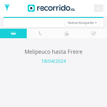
Fecha
de
en
Vuelta (opcional)
Ida
Fecha
de
Nueva búsqueda
Vuelta
Melipeuco hasta Freire
18/04/2024