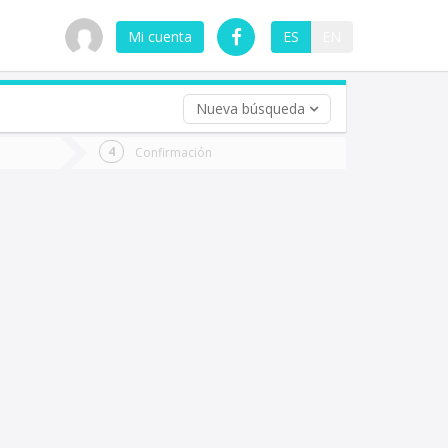
Mi cuenta
ES
EN
Nueva búsqueda
 (opcional)
Confirmación
ha
ta