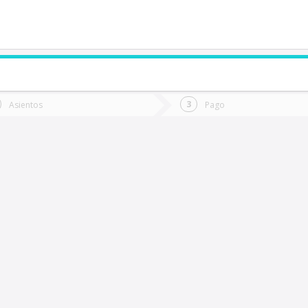
de quieres ir?
Ida
Vuelta
Asientos
Pago
*
Fec
reire
Fecha
de
de
Vuel
Ida