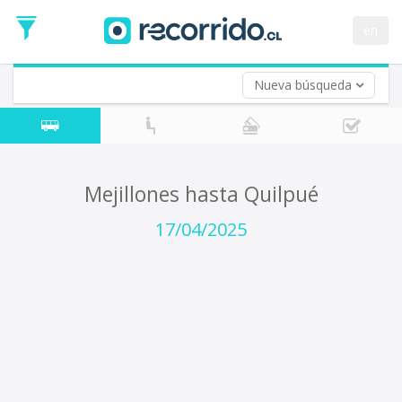
Fecha
de
en
Vuelta (opcional)
Ida
Fecha
de
Nueva búsqueda
Vuelta
Mejillones hasta Quilpué
17/04/2025