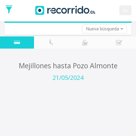
Fecha
de
en
Vuelta (opcional)
Ida
Fecha
de
Nueva búsqueda
Vuelta
Mejillones hasta Pozo Almonte
21/05/2024