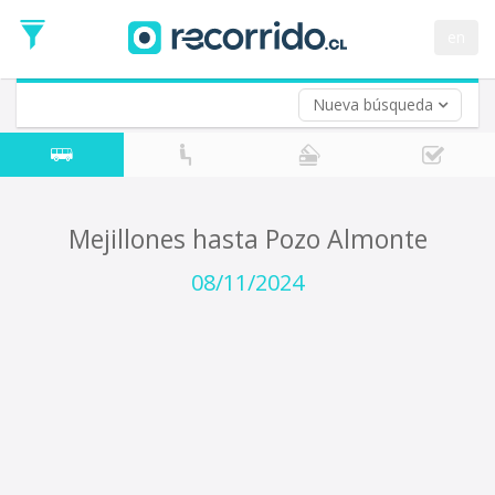
Fecha
de
en
Vuelta (opcional)
Ida
Fecha
de
Nueva búsqueda
Vuelta
Mejillones hasta Pozo Almonte
08/11/2024